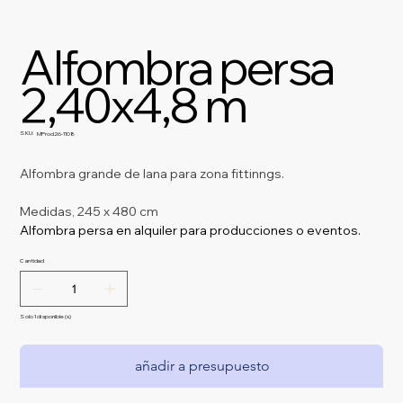
Alfombra persa
2,40x4,8 m
SKU:
SKU
MProd26-1108
MProd26-
1108
Alfombra grande de lana para zona fittinngs.
Medidas, 245 x 480 cm
Alfombra persa en alquiler para producciones o eventos.
Cantidad
Solo 1 disponible(s)
añadir a presupuesto