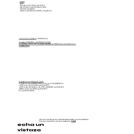
FIXER
DOP
TÉCNICOS ESPECIALISTAS
GESTORES de PRODUCCIÓN
SET MANAGERS
JEFES de TRANSPORTE y EQUIPOS
LOCALIZACIONES
y PERMISOS
Alquiler MATERIAL de PRODUCCIÓN
MATERIAL DPTO. VESTUARIO, BURROS, PERCHAS, PLANCHAS...
MOBILIARIO
EQUIPOS de PRODUCCIÓN
EQUIPOS de ADMINISTRACIÓN y/o CONTABILIDAD
JEFES de VESTUARIO y/o EQUIPO
JEFES de MAQUILLAJE y PELUQUERÍA
y/o EQUIPO
DIRECCIÓN de ARTE
y/o EQUIPO
ECO MANAGERs
Nuestro catálogo de material para alquiler se va ampliando.
Puede consultar el stock actualizado
AQUÍ
echa un
vistazo