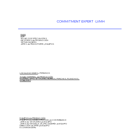
COMMITMENT EXPERT · LVMH
FIXER
DOP
TÉCNICOS ESPECIALISTAS
GESTORES de PRODUCCIÓN
SET MANAGERS
JEFES de TRANSPORTE y EQUIPOS
LOCALIZACIONES
y PERMISOS
Alquiler MATERIAL de PRODUCCIÓN
MATERIAL DPTO. VESTUARIO, BURROS, PERCHAS, PLANCHAS...
MOBILIARIO
EQUIPOS de PRODUCCIÓN
EQUIPOS de ADMINISTRACIÓN y/o CONTABILIDAD
JEFES de VESTUARIO y/o EQUIPO
JEFES de MAQUILLAJE y PELUQUERÍA
y/o EQUIPO
DIRECCIÓN de ARTE
y/o EQUIPO
ECO MANAGERs