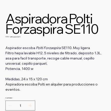
Aspiradora Polti
Forzaspira SE110
SKU:
SKU
MProd23-1071
MProd23-
1071
Aspirador escoba 
Polti Forzaspira 
SE110. Muy ligera
Filtro hepa lavable H12, 5 niveles de filtrado, deposito 1.3L, 
asa para facil transporte, recoge cable manual, cepillo 
universal, cepillo parquet. 
Potencia, 1400 w
Medidas, 24 x 15 x 120 cm
Aspiradora escoba Polti en alquiler para producciones o 
eventos.
Cantidad