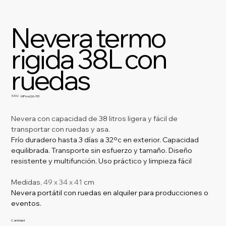
Nevera termo
rigida 38L con
ruedas
SKU:
SKU
MProd26-1111
MProd26-
1111
Nevera con capacidad de 38 litros ligera y fácil de 
transportar con ruedas y asa.
Frío duradero hasta 3 días a 32ºc en exterior. Capacidad 
equilibrada. Transporte sin esfuerzo y tamaño. Diseño 
resistente y multifunción. Uso práctico y limpieza fácil 
Medidas, 
49 x 34 x 41
 cm
Nevera portátil con ruedas en alquiler para producciones o 
eventos.
Cantidad