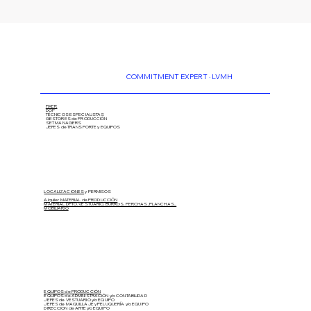
COMMITMENT EXPERT · LVMH
FIXER
DOP
TÉCNICOS ESPECIALISTAS
GESTORES de PRODUCCIÓN
SET MANAGERS
JEFES de TRANSPORTE y EQUIPOS
LOCALIZACIONES
y PERMISOS
Alquiler MATERIAL de PRODUCCIÓN
MATERIAL DPTO. VESTUARIO, BURROS, PERCHAS, PLANCHAS...
MOBILIARIO
EQUIPOS de PRODUCCIÓN
EQUIPOS de ADMINISTRACIÓN y/o CONTABILIDAD
JEFES de VESTUARIO y/o EQUIPO
JEFES de MAQUILLAJE y PELUQUERÍA
y/o EQUIPO
DIRECCIÓN de ARTE
y/o EQUIPO