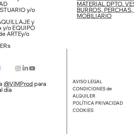
DAD
MATERIAL DPTO. VE
STUARIO y/o
BURROS, PERCHAS, 
MOBILIARIO
AQUILLAJE y
A
y/o EQUIPO
de ARTE
y/o
ERs
AVISO LEGAL
 a
@VIMProd
para
CONDICIONES de
l día
ALQUILER
POLÍTICA PRIVACIDAD
COOKIES