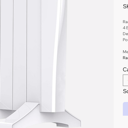
S
Ra
4 
De
Po
Me
Ra
C
So