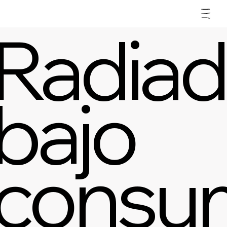
Radiad
bajo
consu