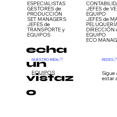
ESPECIALISTAS
CONTABILI
GESTORES de
JEFES de VE
PRODUCCIÓN
EQUIPO
SET MANAGERS
JEFES de M
JEFES de
PELUQUERÍ
TRANSPORTE y
DIRECCIÓN 
EQUIPOS
EQUIPO
ECO MANAG
echa
REDES
NUESTRO IMDb
un
EQUIPOS
Sigue
vistaz
estar a
o