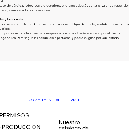
uilados.
caso de pérdida, robo, rotura o deterioro, el cliente deberá abonar el valor de reposició
ctado, determinado por la empresa.
ifas y facturación
 precios de alquiler se determinarán en función del tipo de objeto, cantidad, tiempo de us
ueridos.
 importes se detallarán en un presupuesto previo o albarán aceptado por el cliente.
pago se realizará según las condiciones pactadas, y podrá exigirse por adelantado.
COMMITMENT EXPERT · LVMH
 PERMISOS
Nuestro
 de PRODUCCIÓN
catálogo de