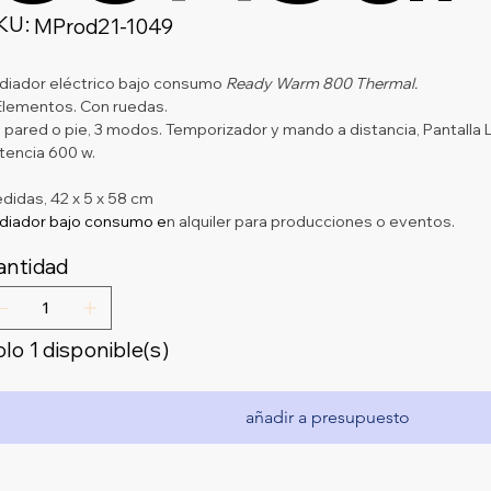
KU:
SKU
MProd21-1049
MProd21-
1049
diador eléctrico bajo consumo 
Ready Warm 800 Thermal.
Elementos. Con ruedas.
 pared o pie, 3 modos. Temporizador y mando a distancia, Pantalla L
tencia 600 w.
didas, 42 x 5 x 58 cm
diador bajo consumo e
n alquiler para producciones o eventos.
antidad
lo 1 disponible(s)
añadir a presupuesto