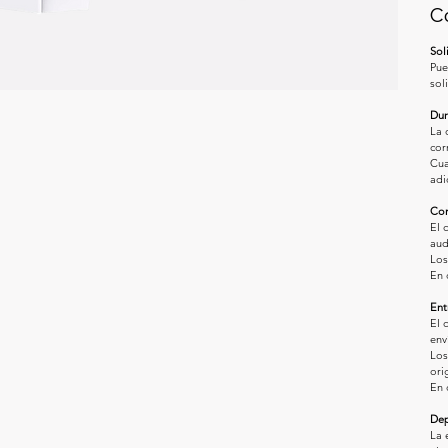
Co
Sol
Pue
sol
Dur
La 
cor
Cua
adi
Con
El 
aud
Los
En 
Ent
El 
env
Los
orig
En 
Dep
La 