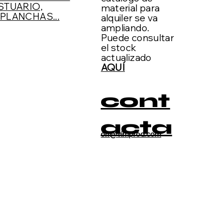
STUARIO,
material para
PLANCHAS...
alquiler se va
ampliando.
Puede consultar
el stock
actualizado
AQUÍ
cont
acta
on@vimprod.com