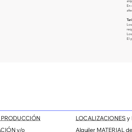
alq
En 
afe
Tar
Los
req
Los
El 
e PRODUCCIÓN
LOCALIZACIONES
y
CIÓN y/o
Alquiler MATERIAL