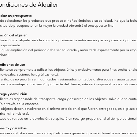
ndiciones de Alquiler
icitar un presupuesto
de seleccionar los productos que precise e ir añadiéndolos a su solicitud, indique la fecha
icitud de presupuesto, en la mayor brevedad obtendrá el presupuesto final.
ación del alquiler
duración del alquiler será la acordada previamente entre ambas partes y constará por escr
respondiente.
lquier ampliación del periodo debe ser solicitada y autorizada expresamente por la empr
cional.
diciones de uso
cliente se compromete a utilizar los objetos única y exclusivamente para fines profesional
iovisuales, sesiones fotográficas, etc.).
 artículos no podrán ser modificados, restaurados, pintados o alterados sin autorización 
caso de montaje o intervención por parte del cliente, este será responsable de cualquier
rega y devolución
cliente es responsable del transporte, carga y descarga de los objetos, salvo que se contr
ío a través de la empresa.
 objetos deben devolverse en el mismo estado en el que fueron entregados, en el plazo 
inal (si lo hubiera).
caso de retraso en la devolución, se aplicará un recargo proporcional al tiempo adicional
ósito y garantías
empresa solicitará una fianza o depósito como garantía, que será devuelto una vez comp